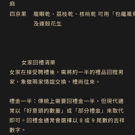
麻
四京果
龍眼乾、荔枝乾、核桃乾
可用「包羅萬
及連殼花生
女家回禮清單
女家在接受聘禮後，需將約一半的禮品回贈男
家，象徵兩家情誼交換，禮尚往來。
禮金一半：
傳統上需要回禮金一半，但現代通
常以
「好意頭的數量」或「部分禮金」
來取代
即可。回禮金通常會選擇以 8 或 9 尾數的吉祥
數字。