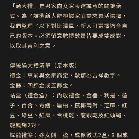
「過大禮」是男家向女家表達誠意的關鍵儀
式。為了讓準新人能根據家庭需求靈活選擇，
我們整理了以下對比清單，新人可選擇適合自
己的版本。必須留意聘禮數量皆要成雙成對，
以取其吉利之意。
傳統過大禮清單（足本版）
禮金：
事前與女家商定，數額為吉祥數字。
金器：
四飾金或五飾金。
帖盒（禮金盒）：
內放禮金、金器、利是、蓮
子、百合、青縷、扁柏、檳椰兩對、芝麻、紅
豆、綠豆、紅棗、合桃乾、龍眼乾及紅頭繩、
龍鳳燭2對。
嫁囍禮餅：
嫁女餅一擔，或像徵式2盒/ 8 個或