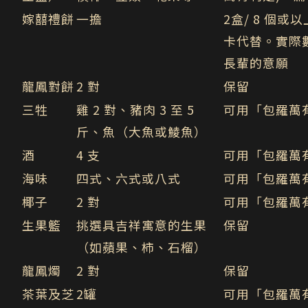
嫁囍禮餅
一擔
2盒/ 8 個
卡代替。實際
長輩的意願
龍鳳對餅
2 對
保留
三牲
雞 2 對、豬肉 3 至 5
可用「包羅萬
斤、魚（大魚或鯪魚）
酒
4 支
可用「包羅萬
海味
四式、六式或八式
可用「包羅萬
椰子
2 對
可用「包羅萬
生果籃
挑選具吉祥寓意的生果
保留
（如蘋果、柿、石榴）
龍鳳燭
2 對
保留
茶葉及芝
2
罐
可用「包羅萬