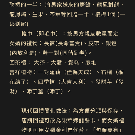
聘禮的一半：
將男家送來的唐餅、龍鳳對餅、
龍鳳燭、生果、茶葉
等回贈一半，檳榔1個 (一
郎到尾)
帷巾（即毛巾）
：按男方親友數量而定
女婿的禮物：
長褲(長命富貴)、皮帶、銀包
(內放利是)、鞋一對(同偕到老)。
回茶禮：
大茶、大發、鬆糕、煎堆
吉祥植物：
一對蓮藕（佳偶天成）、石榴（榴
花結子）、四季桔（大吉大利）、發財芋（發
財）、添丁薑（添丁）。
現代回禮簡化做法：
為方便分派與保存，
唐餅回禮可改為榮華嫁囍餅卡，而女婿禮
物則可用女婿金利是代替，「包羅萬有」