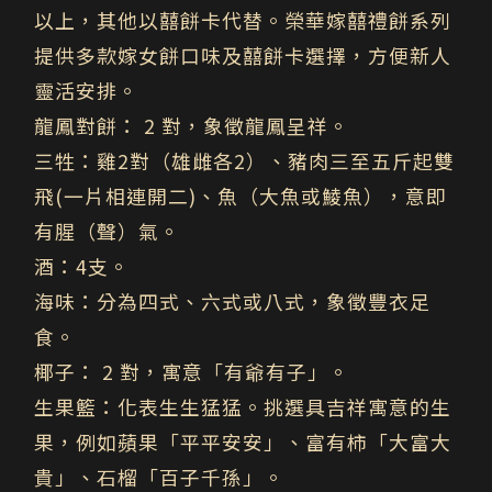
以上，其他以囍餅卡代替。
榮華嫁囍禮餅系列
提供多款嫁女餅口味及囍餅卡選擇，方便新人
靈活安排。
龍鳳對餅：
2 對，象徵龍鳳呈祥。
三牲：
雞2對（雄雌各2）、豬肉三至五斤起雙
飛(一片相連開二)、魚（大魚或鯪魚），意即
有腥（聲）氣。
酒：
4支。
海味：
分為四式、六式或八式，象徵豐衣足
食。
椰子：
2 對，寓意「有爺有子」。
生果籃：
化表生生猛猛。挑選具吉祥寓意的生
果，例如蘋果「平平安安」、富有柿「大富大
貴」、石榴「百子千孫」。