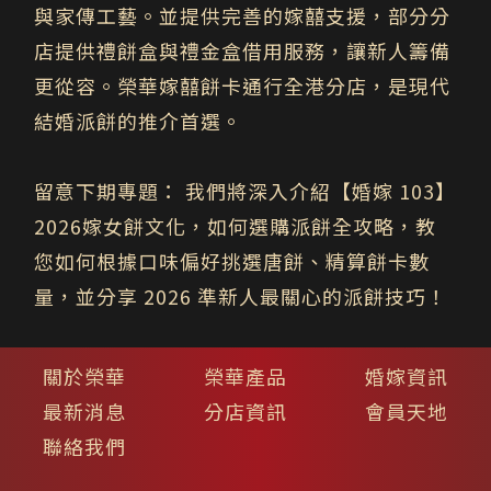
與家傳工藝。並提供完善的嫁囍支援，部分分
店提供禮餅盒與禮金盒借用服務，讓新人籌備
更從容。榮華嫁囍餅卡通行全港分店，是現代
結婚派餅的推介首選。
留意下期專題：
我們將深入介紹
【婚嫁 103】
2026嫁女餅文化，如何選購派餅全攻略
，教
您如何根據口味偏好挑選唐餅、精算餅卡數
量，並分享 2026 準新人最關心的派餅技巧！
關於榮華
榮華產品
婚嫁資訊
最新消息
分店資訊
會員天地
聯絡我們