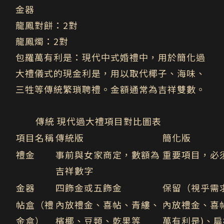
金器
龍鳳對餅：
2對
龍鳳燭
：2對
包羅萬有利是：
現代中式婚禮中，用於簡化過
大禮儀式的現金利是，用以取代椰子、海味、
三牲等傳統繁瑣聘禮。金額通常為吉祥雙數。
傳統 現代過大禮項目對比圖表
項目名稱
傳統
版
簡化
版
禮金
事前與女家商定，數額為
重要項目，必
吉祥數字
金器
四飾金或五飾金
保留（視乎需
帖盒（禮
內放禮金、喜帖、青縷、
內放禮金、喜
金盒）
檳椰、豆類、乾果等
萬有利是)、