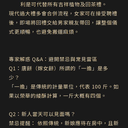
利是可代替所有吉祥植物及回茶禮。
現代過大禮多會合併流程，女家可在接受聘禮
後，即場將回禮交給男家親友帶回，讓整個儀
式更順暢，也避免搬運麻煩。
專家解惑 Q&A：避開禁忌與常見雷區
Q1：
唐餅（嫁女餅）所謂的「一擔」是多
少？
「一擔」是傳統的計量單位，代表 100 斤。如
果以榮華的綾酥計算，一斤大概有四個。
Q2
：新人當天可以見面嗎？
禁忌提醒： 依照傳統，新娘應待在房中，且新