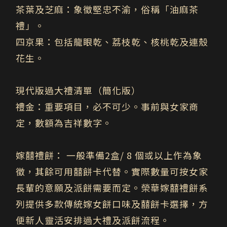
茶葉及芝麻：
象徵堅忠不渝，俗稱「油麻茶
禮」。
四京果：
包括龍眼乾、荔枝乾、核桃乾及連殼
花生。
現代版過大禮清單（簡化版）
禮金：
重要項目，必不可少。事前與女家商
定，數額為吉祥數字。
嫁囍禮餅
： 一般準備2盒/ 8 個
或以上
作為象
徵，其餘可用
囍餅卡
代替。實際數量可按女家
長輩的意願及派餅需要而定。榮華嫁囍禮餅系
列提供多款傳統嫁女餅口味及囍餅卡選擇，方
便新人靈活安排過大禮及派餅流程。