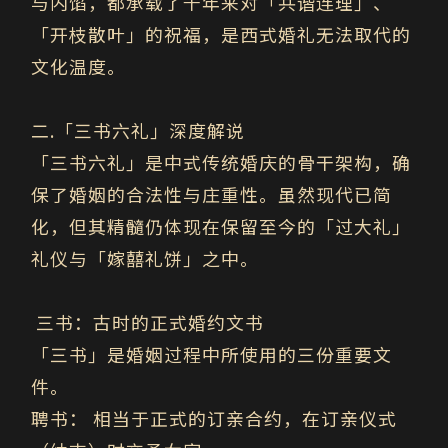
与内馅，都承载了千年来对「共谐连理」、
「开枝散叶」的祝福，是西式婚礼无法取代的
文化温度。
二
.
「三书六礼」
深度解说
「三书六礼」是中式传统婚庆的骨干架构，确
保了婚姻的合法性与庄重性。虽然现代已简
化，但其精髓仍体现在保留至今的「过大礼」
礼仪与「嫁囍礼饼」之中。
三书：古时的正式婚约文书
「三书」是婚姻过程中所使用的三份重要文
件。
聘书： 相当于正式的订亲合约，在订亲仪式