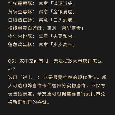
红绫莲蓉酥： 寓意「鸿运当头」
黄绫豆蓉酥： 寓意「金银满屋」
白绫伍仁酥： 寓意「白头到老」
橙绫蛋黄白莲酥：寓意「荣华富贵」
榄仁合桃酥： 寓意「夫妻和合」
莲蓉鸡蛋糕： 寓意「步步高升」
Q5
：家中空间有限，无法摆放大量唐饼怎么
办？
选用「饼卡」：
这是最受推荐的现代做法。新
人可选购嫁喜饼卡代替部分实物唐饼，不仅方
便送给亲友，亲友更可根据需要自行到门市兑
换新鲜制作的喜饼。