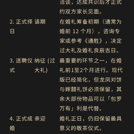
洽谈，达成共识后才正式
约双方家长见面。
2. 正式择
请期
在婚礼筹备初期（通常为
日
婚前 12 个月），咨询专
家或参考《通胜》，决定
过大礼及婚礼良辰吉日。
3. 送聘仪
纳征 (过
最重要的环节之一，在婚
式
大礼)
礼前1至2个月进行。现代
版已经简化，但龙凤对饼
与嫁囍礼饼必须保留，其
余大部份物品可以「包罗
万有」利是代替。
4. 正式成
亲迎
婚礼正日，仍旧保留最具
婚
意义的敬茶仪式。