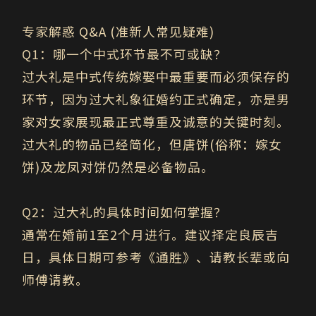
专家解惑
Q&A (
准新人常见疑难
)
Q1
：哪一个中式环节最不可或缺？
过大礼
是中式传统嫁娶中最重要而必须保存的
环节，因为过大礼象征
婚约正式确定
，亦是男
家对女家展现最正式尊重及诚意的关键时刻。
过大礼的物品已经简化，但唐饼(俗称：嫁女
饼)及龙凤对饼仍然是必备物品。
Q2
：过大礼的具体时间如何掌握？
通常在婚前1至2个月进行。建议择定良辰吉
日，具体日期可参考《通胜》、请教长辈或向
师傅请教。