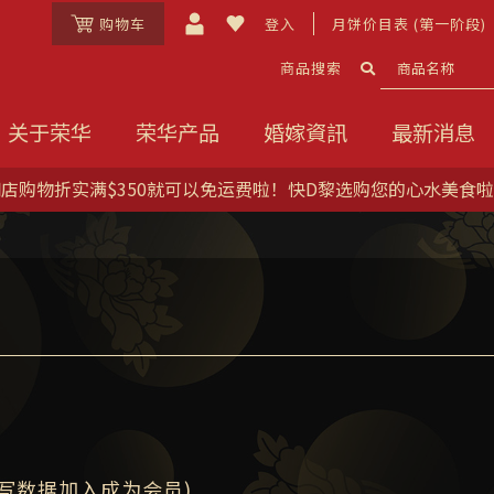
购物车
登入
月饼价目表 (第一阶段)
商品搜索
关于荣华
荣华产品
婚嫁資訊
最新消息
店购物折实满$350就可以免运费啦！快D黎选购您的心水美食
写数据加入成为会员)