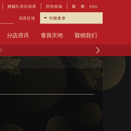
嫁囍礼饼价目表
防伪查询
繁
簡
ENG
派送区域
分店资讯
會員天地
联络我们
啦！