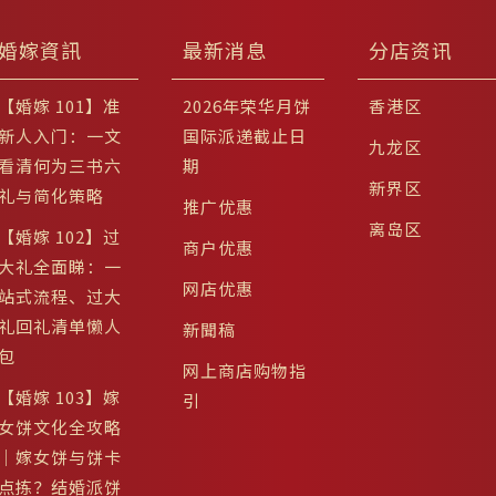
婚嫁資訊
最新消息
分店资讯
【婚嫁 101】准
2026年荣华月饼
香港区
新人入门：一文
国际派递截止日
九龙区
看清何为三书六
期
新界区
礼与简化策略
推广优惠
离岛区
【婚嫁 102】过
商户优惠
大礼全面睇：一
网店优惠
站式流程、过大
礼回礼清单懒人
新聞稿
包
网上商店购物指
【婚嫁 103】嫁
引
女饼文化全攻略
｜嫁女饼与饼卡
点拣？结婚派饼