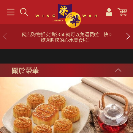
网店购物折实满$350就可以免运费啦！快D
黎选购您的心水美食啦！
關於榮華