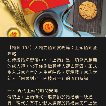
【婚嫁
105
】大婚前儀式實務篇：上頭儀式全
攻略
在傳統婚嫁習俗中，「上頭」是一項深具意義
的成人禮。它不僅象徵著新人褪去青澀，正式
步入成家立室的人生新階段，更承載了家族對
新人「白頭到老、開枝散葉」的深切祝福。
一、 現代上頭的時間安排
傳統上，上頭儀式一般安排於婚禮前一晚進
行；現代亦有不少新人選擇於婚禮當天早上進