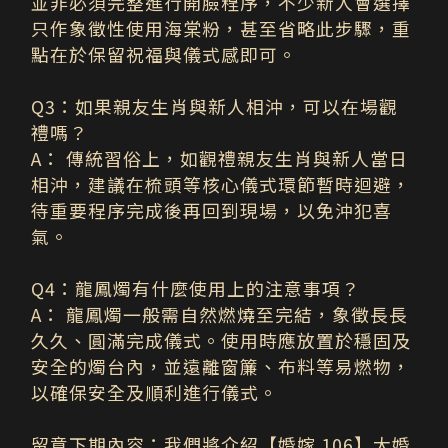
並非必須完整進行開臉程序，不少新人會選擇
只作象徵性使用海棠粉，甚至省略此步驟，重
點在於保留祝福與儀式感即可。
Q3
：
如果親友生肖與新人相沖，可以在場觀
禮嗎？
A
：
傳統習俗上，如觀禮親友生肖與新人當日
相沖，建議在梳頭等核心儀式環節暫時迴避，
待重要程序完成後再回到現場，以免沖犯喜
氣。
Q
4
：龍鳳燭有什麼使用上的注意事項？
A
：
龍鳳燭一般需自然燃燒至完結，象徵長長
久久、圓滿完成儀式。使用時應放置於穩固及
安全的燭台內，並遠離窗簾、布料等易燃物，
以確保安全及順利進行儀式。
留意下期內容：
我們將介紹【婚嫁 106】大婚