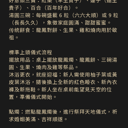
貴子）、百合（百年好合）。
湯圓三碗：每碗盛載 6 粒（六六大順）或 9 粒
（長長久久），象徵家庭圓滿、甜甜蜜蜜。
传统餅食：龍鳳對餅、生果、雞和燒肉用於敬
祖。
標準上頭儀式流程
擺放用品：
桌上擺放龍鳳燭、龍鳳餅、三碗湯
圓、生果、燒肉及雞等祭品。
沐浴更衣，就座迎福：新人需使用柚子葉或黃
皮葉沐浴，隨後換上全新的紅色睡衣、新內衣
褲及新拖鞋。新人坐在桌前能望見天空的位
置，準備儀式開始。
點燭：
燃點龍鳳燭後，進行祭拜天地儀式，祈
求婚姻美滿、吉祥順遂。