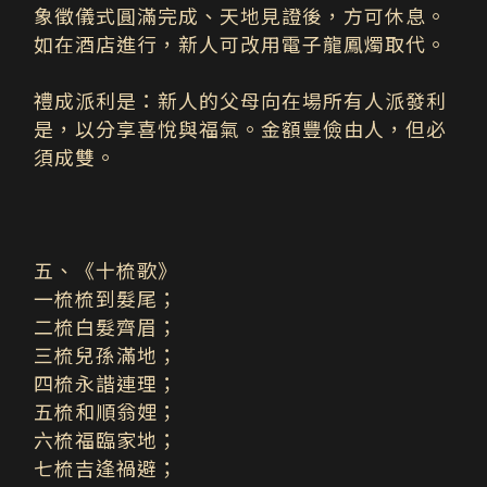
象徵儀式圓滿完成、天地見證後，方可休息。
如在酒店進行，新人可改用電子龍鳳燭取代。
禮成派利是：
新人的父母向在場所有人派發利
是，以分享喜悅與福氣。金額豐儉由人，但必
須成雙。
五、《十梳歌》
一梳梳到髮尾；
二梳白髮齊眉；
三梳兒孫滿地；
四梳永諧連理；
五梳和順翁娌；
六梳福臨家地；
七梳吉逢禍避；