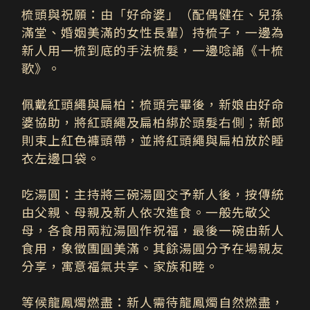
梳頭與祝願：
由「好命婆」（配偶健在、兒孫
滿堂、婚姻美滿的女性長輩）持梳子，一邊為
新人用一梳到底的手法梳髮，一邊唸誦《十梳
歌》。
佩戴紅頭繩與扁柏：
梳頭完畢後，新娘由好命
婆協助，將紅頭繩及扁柏綁於頭髮右側；新郎
則束上紅色褲頭帶，並將紅頭繩與扁柏放於睡
衣左邊口袋。
吃湯圓：
主持將三碗湯圓交予新人後，按傳統
由父親、母親及新人依次進食。一般先敬父
母，各食用兩粒湯圓作祝福，最後一碗由新人
食用，象徵團圓美滿。其餘湯圓分予在場親友
分享，寓意福氣共享、家族和睦。
等候龍鳳燭燃盡：
新人需待龍鳳燭自然燃盡，