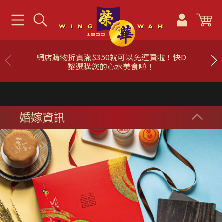
網店購物折實滿$350就可以免運費啦！快D
黎選購您的心水美食啦！
婚嫁資訊