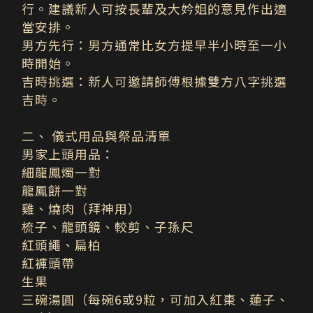
行。建議新人可按長輩及大妗姐的意見作出適
當安排。
男方先行：男方通常比女方提早半小時至一小
時開始。
吉時挑選：新人可邀請師傅根據雙方八字挑選
吉時。
二、 儀式用品與祭品清單
男家上頭用品：
細龍鳳燭一對
龍鳳餅一對
雞、燒肉（拜神用）
梳子、龍頭鏡、較剪、子孫尺
紅頭繩、扁柏
紅褲頭帶
生果
三碗湯圓（每碗6或9粒，可加入紅棗、蓮子、