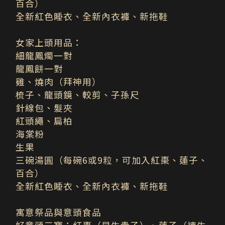
百合）
全新紅色睡衣、全新內衣褲、新拖鞋
女家上頭用品：
細龍鳳燭一對
龍鳳餅一對
雞、燒肉（拜神用）
梳子、龍頭鏡、較剪、子孫尺
針線包、髮夾
紅頭繩、扁柏
海棠粉
生果
三碗湯圓（每碗6或9粒，可加入紅棗、蓮子、
百合）
全新紅色睡衣、全新內衣褲、新拖鞋
寓意祭品與意頭食品
好意頭三寶：紅棗（早生貴子）、蓮子（連生