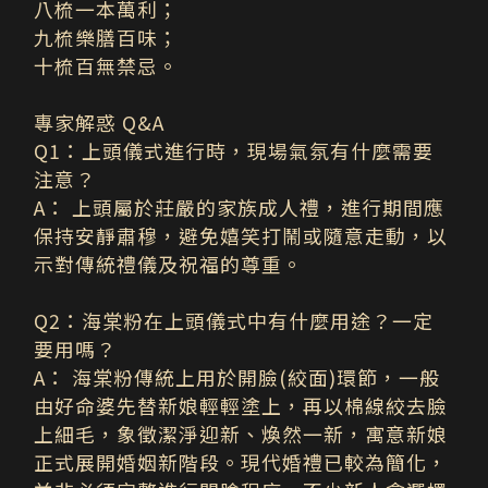
八梳一本萬利；
九梳樂膳百味；
十梳百無禁忌。
專家解惑
Q&A
Q1
：上頭儀式進行時，現場氣氛有什麼需要
注意？
A
：
上頭屬於莊嚴的家族成人禮，進行期間應
保持安靜肅穆，避免嬉笑打鬧或隨意走動，以
示對傳統禮儀及祝福的尊重。
Q2
：海棠粉在上頭儀式中有什麼用途？一定
要用嗎？
A
：
海棠粉傳統上用於開臉(絞面)環節，一般
由好命婆先替新娘輕輕塗上，再以棉線絞去臉
上細毛，象徵潔淨迎新、煥然一新，寓意新娘
正式展開婚姻新階段。現代婚禮已較為簡化，