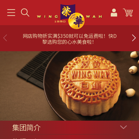
免运费啦！快D
「荣华First Mask」全部香港制造，符
啦！
标准ASTM Level 3。
集团简介