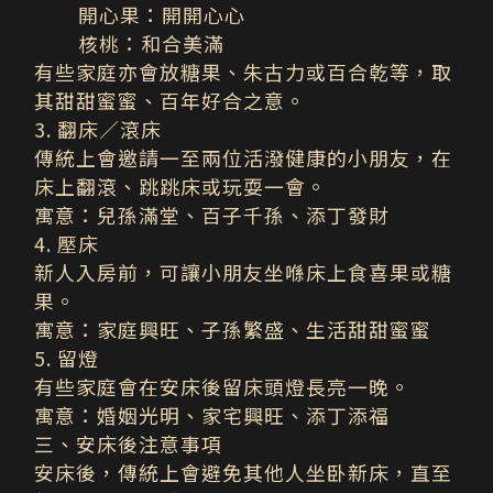
開心果：開開心心
核桃：和合美滿
有些家庭亦會放糖果、朱古力或百合乾等，取
其甜甜蜜蜜、百年好合之意。
3. 翻床／滾床
傳統上會邀請一至兩位活潑健康的小朋友，在
床上翻滾、跳跳床或玩耍一會。
寓意：
兒孫滿堂、百子千孫、添丁發財
4. 壓床
新人入房前，可讓小朋友坐喺床上食喜果或糖
果。
寓意：
家庭興旺、子孫繁盛、生活甜甜蜜蜜
5. 留燈
有些家庭會在安床後留床頭燈長亮一晚。
寓意：
婚姻光明、家宅興旺、添丁添福
三、安床後注意事項
安床後，傳統上會避免其他人坐卧新床，直至