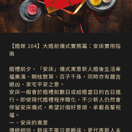
【婚嫁 104】大婚前儀式實務篇：安床實用指
南
婚禮前夕，「安床」儀式寓意新人婚後生活幸
福美滿、開枝散葉、百子千孫，同時亦有趨吉
避凶、家宅平安之意。
安床一般會於婚禮前數日或結婚當日的吉日進
行。即使現代婚禮程序簡化，不少新人仍然會
保留安床儀式，希望討個好意頭、承載長輩祝
福。
一、安床的寓意
傳統相信，新床不單只是睡床，更代表新人未