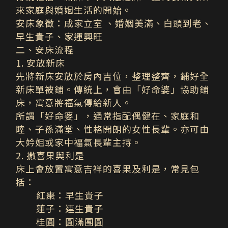
來家庭與婚姻生活的開始。
安床象徵：
成家立室 、婚姻美滿、白頭到老、
早生貴子、家運興旺
二、安床流程
1. 安放新床
先將新床安放於房內吉位，整理整齊，鋪好全
新床單被鋪。傳統上，會由「好命婆」協助鋪
床，寓意將福氣傳給新人。
所謂「好命婆」，通常指配偶健在、家庭和
睦、子孫滿堂、性格開朗的女性長輩。亦可由
大妗姐或家中福氣長輩主持。
2. 撒喜果與利是
床上會放置寓意吉祥的喜果及利是，常見包
括：
紅棗：早生貴子
蓮子：連生貴子
桂圓：圓滿團圓