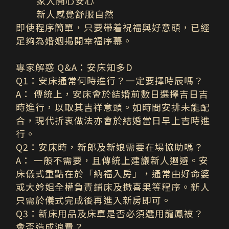
家人開心安心
新人感覺舒服自然
即使程序簡單，只要帶着祝福與好意頭，已經
足夠為婚姻揭開幸福序幕。
專家解惑
Q&A
：安床知多
D
Q1：安床通常何時進行？一定要擇時辰嗎？
A
：
傳統上，安床會於結婚前數日選擇吉日吉
時進行，以取其吉祥意頭。如時間安排未能配
合，現代折衷做法亦會於結婚當日早上吉時進
行。
Q2：安床時，新郎及新娘需要在場協助嗎？
A
：
一般不需要，且傳統上建議新人迴避。安
床儀式重點在於「納福入房」，通常由好命婆
或大妗姐全權負責鋪床及撒喜果等程序。新人
只需於儀式完成後再進入新房即可。
Q3：新床用品及床單是否必須選用龍鳳被？
會否造成浪費？