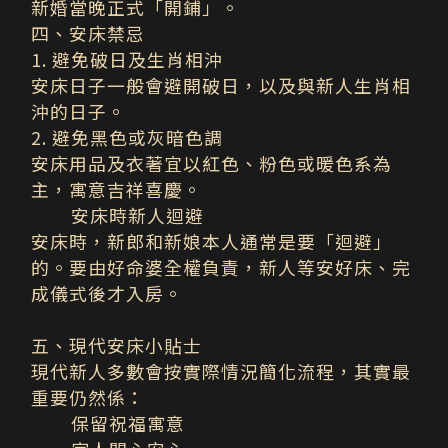
新婚當晚正式「開鋪」。
四、安床禁忌
1. 避免破日及生肖相沖
安床日子一般會避開破日，以及與新人生肖相
沖的日子。
2. 避免黑色或灰暗色調
安床用品及衣著宜以紅色、粉色或暖色系為
主，寓意吉祥喜慶。
安床時新人
迴避
安床時，新郎和新娘本人通常是要「迴避」
的。要由好命婆全權負責，新人等安好床、完
成儀式後才入房。
五、現代安床小貼士
現代新人多數會按實際情況簡化流程，其實最
重要仍然係：
保留祝福寓意