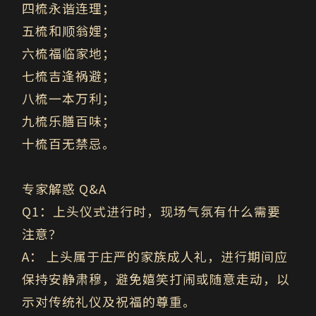
四梳永谐连理；
五梳和顺翁娌；
六梳福临家地；
七梳吉逢祸避；
八梳一本万利；
九梳乐膳百味；
十梳百无禁忌。
专家解惑
Q&A
Q1
：上头仪式进行时，现场气氛有什么需要
注意？
A
：
上头属于庄严的家族成人礼，进行期间应
保持安静肃穆，避免嬉笑打闹或随意走动，以
示对传统礼仪及祝福的尊重。