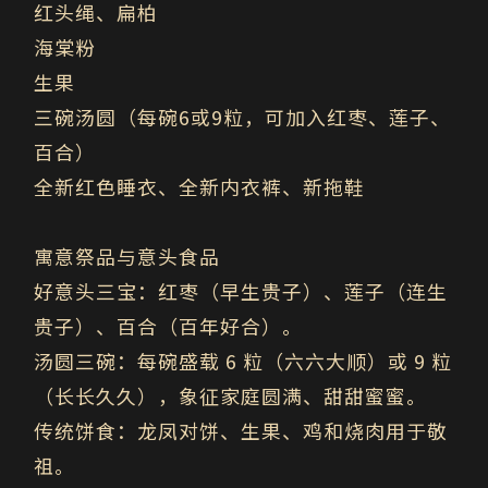
红头绳、扁柏
海棠粉
生果
三碗汤圆（每碗6或9粒，可加入红枣、莲子、
百合）
全新红色睡衣、全新内衣裤、新拖鞋
寓意祭品与意头食品
好意头三宝：红枣（早生贵子）、莲子（连生
贵子）、百合（百年好合）。
汤圆三碗：每碗盛载 6 粒（六六大顺）或 9 粒
（长长久久），象征家庭圆满、甜甜蜜蜜。
传统饼食：龙凤对饼、生果、鸡和烧肉用于敬
祖。