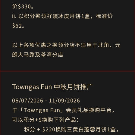
价$330。
ii. 以积分换领孖装冰皮月饼1盒，标准价
$62。
以上各项优惠之换领分店不适用于北角、元
朗大马路及荃湾分店
Towngas Fun 中秋月饼推广
06/07/2026 - 11/09/2026
于「Towngas Fun」会员礼品换购平台，
可以积分+$换购下列产品：
积分 + $220换购三黄白蓬蓉月饼1盒，