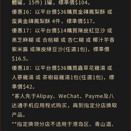
體罐，15件) 1罐，標準價$104。
優惠16：以平台價$36購買金磚鳳梨酥 或
蛋黃金磚鳳梨酥 4件，標準價$17。
優惠17：以平台價$14購買陳皮紅豆沙 或
黑芝麻糊 或 合桃糊 或 杏仁糊 或 椰汁芋香
紫米露 或陳皮綠豆沙(任選1包)，標準價
$16.5。
優惠18：以平台價$36購買蟲草花雞湯 或
人蔘雞湯 或 茶樹菇雞湯1包(任選1包)，標
準價$42。
*客人先于Alipay、WeChat、Payme及八
达通手机应用程式购买，再到指定分店换取
产品。
**指定换领分店不适用于港岛区、青山道、