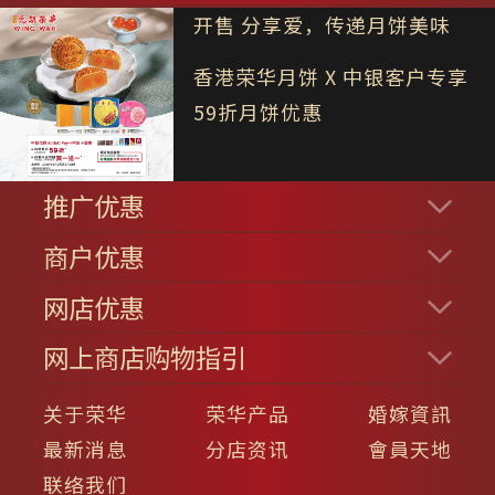
开售 分享爱，传递月饼美味
香港荣华月饼 X 中银客户专享
59折月饼优惠
推广优惠
商户优惠
网店优惠
网上商店购物指引
关于荣华
荣华产品
婚嫁資訊
最新消息
分店资讯
會員天地
联络我们