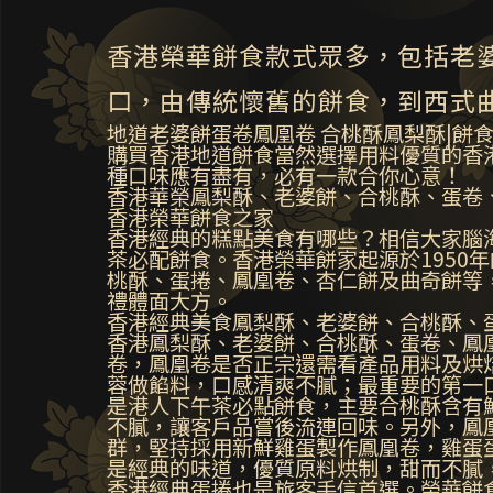
香港榮華餅食款式眾多，包括老
口，由傳統懷舊的餅食，到西式
地道老婆餅蛋卷鳳凰卷 合桃酥鳳梨酥|餅
購買香港地道餅食當然選擇用料優質的香
種口味應有盡有，必有一款合你心意！
香港華榮鳳梨酥、老婆餅、合桃酥、蛋卷
香港榮華餅食之家
香港經典的糕點美食有哪些？相信大家腦
茶必配餅食。香港榮華餅家起源於195
桃酥、蛋捲、鳳凰卷、杏仁餅及曲奇餅等
禮體面大方。
香港經典美食鳳梨酥、老婆餅、合桃酥、
香港鳳梨酥、老婆餅、合桃酥、蛋卷、鳳
卷，鳳凰卷是否正宗還需看產品用料及烘
蓉做餡料，口感清爽不膩；最重要的第一
是港人下午茶必點餅食，主要合桃酥含有
不膩，讓客戶品嘗後流連回味。另外，鳳
群，堅持採用新鮮雞蛋製作鳳凰卷，雞蛋
是經典的味道，優質原料烘制，甜而不膩
香港經典蛋捲也是旅客手信首選。榮華餅