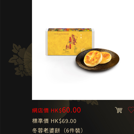
60.00
網店價 HK$
標準價 HK$69.00
冬蓉老婆餅（6件裝）