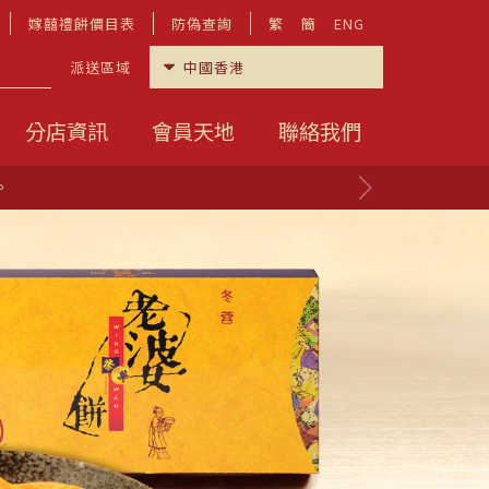
嫁囍禮餅價目表
防偽查詢
繁
簡
ENG
派送區域
分店資訊
會員天地
聯絡我們
。