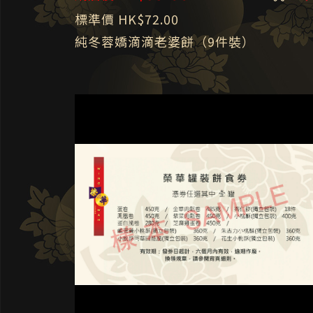
標準價 HK$72.00
純冬蓉嬌滴滴老婆餅（9件裝）