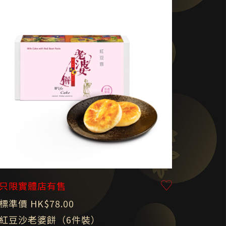
只限實體店有售
標準價 HK$78.00
紅豆沙老婆餅（6件裝）