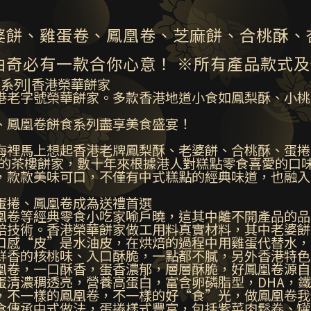
婆餅、雞蛋卷、鳳凰卷、芝麻餅、合桃酥、
曲奇必有一款合你心意！ ※所有產品款式
食系列|香港榮華餅家
港老字號榮華餅家。多款香港地道小食如鳳梨酥、小桃
、鳳凰卷餅食系列盡享美食盛宴！
海裡馬上想起香港老牌鳳梨酥、老婆餅、合桃酥、蛋捲
0年的茶樓餅家，數十年來根據港人對糕點零食喜愛的口
，款款美味可口，不僅有中式糕點的經典味道，也融入
蛋捲、鳳凰卷成為送禮首選
凰卷等經典零食小吃家喻戶曉，這其中離不開產品的品
焙技術。香港榮華餅家做工用料真實材料，其中老婆餅
口感“皮”是水油皮，在烘焙的過程中用雞蛋代替水，
鮮香的核桃味、入口酥脆，一點都不膩，另外香港特色
凰卷，一口酥香，蛋香濃郁，層層酥脆，好鳳凰卷源自
蛋清濃稠透亮，營養高蛋白，富含卵磷脂型，DHA，
，不一樣的鳳凰卷，不一樣的好“食”光，做鳳凰卷我
食傳承中式做法，蛋捲樣式豐富，包括紫菜肉鬆卷、罐