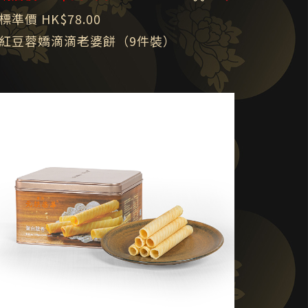
標準價 HK$78.00
紅豆蓉嬌滴滴老婆餅（9件裝）