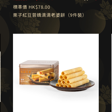
標準價 HK$78.00
栗子紅豆蓉嬌滴滴老婆餅（9件裝）