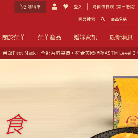
購物車
登入
月餅價目表 (第一階段)
商品搜索
關於榮華
榮華產品
婚嫁資訊
最新消息
「榮華First Mask」全部香港製造，符合美國標準ASTM Level 3