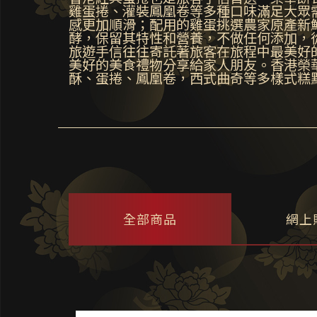
雞蛋捲、灌裝鳳凰卷等多種口味滿足大眾
感更加順滑；配用的雞蛋挑選農家原產新
酵，保留其特性和營養，不做任何添加，
旅遊手信往往寄託著旅客在旅程中最美好
美好的美食禮物分享給家人朋友。香港榮
酥、蛋捲、鳳凰卷，西式曲奇等多樣式糕
全部商品
網上