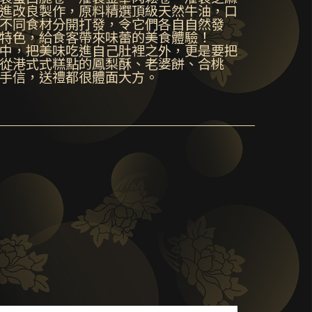
進改良製作，原料精選頂級天然牛油，口
不同食材分開打發，令它們各自自然發
特色，給食客帶來味蕾的美食體驗！
中，把美味吃進自己肚裡之外，更是要把
從港式式糕點的鳳梨酥、老婆餅、合桃
手信，送禮都很體面大方。