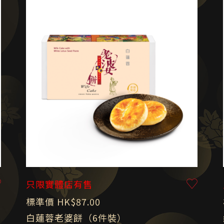
只限實體店有售
標準價 HK$87.00
白蓮蓉老婆餅（6件裝）