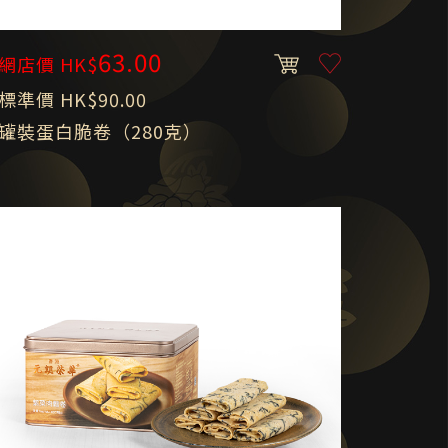
63.00
網店價 HK$
標準價 HK$90.00
罐裝蛋白脆卷（280克）