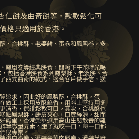
杏仁餅及曲奇餅等，款款鬆化可
及價格只適用於香港。
酥、合桃酥、老婆餅、蛋卷和鳳凰卷，多
、鳳凰卷等經典餅食，閒暇下午茶時光喝
味，包括香港餅食系列鳳梨酥、老婆餅、合
了西式曲奇的款式，適合客戶做手信，送
質追求，因此好的鳳梨酥，合桃酥，蛋
在做工上採用皮酥餡香，用料上堅持用冬
更清香，保證鬆軟可口。其次，合桃酥也
糕點鳳梨酥，餅皮夾心，口感絲滑，甜而
好雞蛋，香港榮華選用高山生態散養的雞
鐵鋅等微量元素。餓了就咬一口，每一口都
們很專業。
裝蛋白脆卷、灌裝金華肉鬆卷、灌裝芝麻