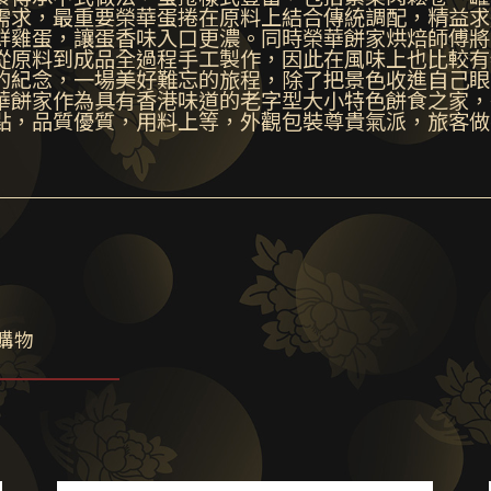
需求，最重要榮華蛋捲在原料上結合傳統調配，精益求
鮮雞蛋，讓蛋香味入口更濃。同時榮華餅家烘焙師傅將
從原料到成品全過程手工製作，因此在風味上也比較有
的紀念，一場美好難忘的旅程，除了把景色收進自己眼
華餅家作為具有香港味道的老字型大小特色餅食之家，
點，品質優質，用料上等，外觀包裝尊貴氣派，旅客做
購物