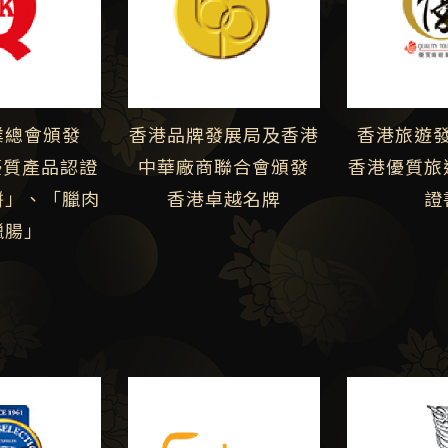
業總會頒發
香港品牌發展局及香港
香港旅遊
優質產品認證
中華廠商聯合會頒發
香港優質旅
餅」、「臘肉
香港卓越名牌
證
臘腸」