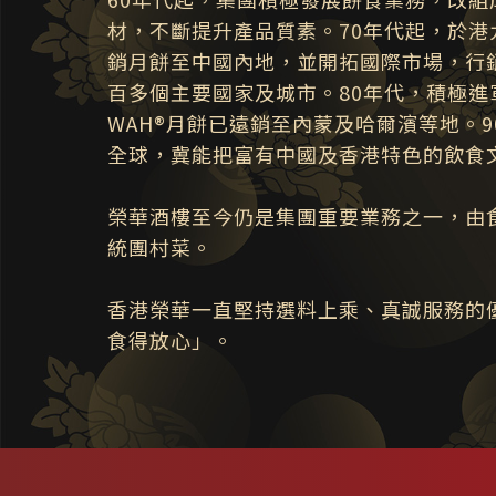
材，不斷提升產品質素。70年代起，於
銷月餅至中國內地，並開拓國際市場，行
百多個主要國家及城市。80年代，積極進軍
WAH®月餅已遠銷至內蒙及哈爾濱等地。
全球，冀能把富有中國及香港特色的飲食
榮華酒樓至今仍是集團重要業務之一，由
統團村菜。
香港榮華一直堅持選料上乘、真誠服務的
食得放心」。