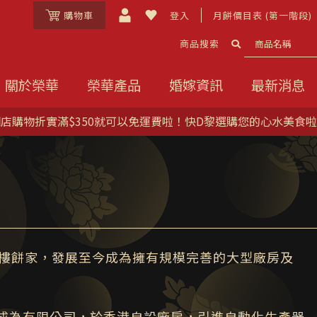
購物車
登入
月餅價目表 (第一階段)
商品搜索
關於榮華
榮華產品
婚嫁資訊
最新消息
店購物折實滿$350就可以免運費啦！快D黎選購您的心水美食
茶樓餅家，發展至今成為擁有規模完善的大型廠房及
組成為有限公司，於香港自設廠房，引進自動化生產器