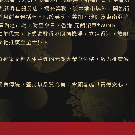
港九新界自設分店，擴充業務。除本地市場外，開始行
銷月餅至包括但不限於英國、美加、澳紐及東南亞等
內地市場，時至今日，香港 元朗榮華®WING
90年代末，正式進駐香港國際機場，立足香江，放眼
文化推廣至全世界。
食神梁文韜先生主理的元朗大榮華酒樓，致力推廣傳
優良傳統，堅持以品質為首，令顧客能「買得安心，