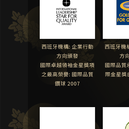
西班牙機構: 企業行動
西班牙機構
方向頒發
方
國際卓越領袖金星獎項
國際品質
之最高榮譽: 國際品質
際金星獎白
鑽球 2007