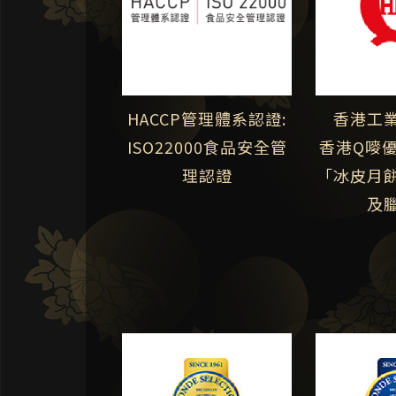
香港工
HACCP管理體系認證:
香港Q嘜
ISO22000食品安全管
「冰皮月
理認證
及