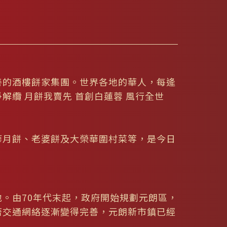
善的酒樓餅家集團。世界各地的華人，每逄
解纜 月餅我賣先 首創白蓮蓉 風行全世
華月餅、老婆餅及大榮華圍村菜等，是今日
。由70年代末起，政府開始規劃元朗區，
著交通網絡逐漸變得完善，元朗新市鎮已經