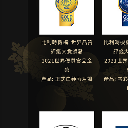
比利時機構: 世界品質
比利時機構
評鑑大賞頒發
評鑑
2021世界優質食品金
2021世
獎
產品: 正式白蓮蓉月餅
產品: 雪