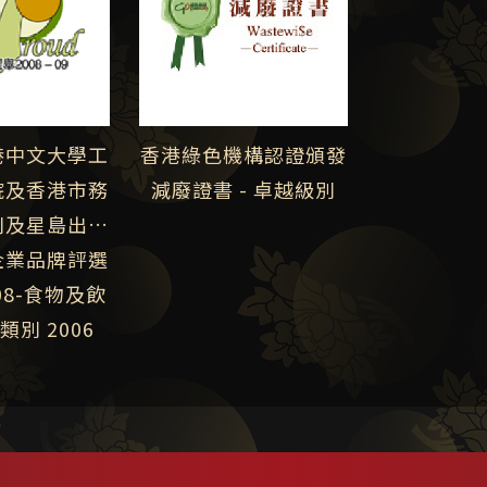
港中文大學工
香港綠色機構認證頒發
院及香港市務
減廢證書 - 卓越級別
刊及星島出版
企業品牌評選
合頒發
08-食物及飲
別 2006