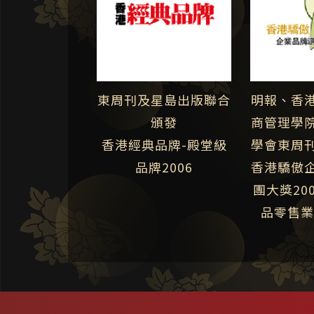
東周刊及星島出版聯合
明報、香
頒發
商管理學
香港經典品牌-殿堂級
學會東周
品牌2006
香港驕傲
聯
團大獎20
品零售業類