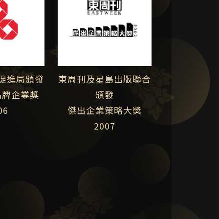
促進局頒發
東周刊及星島出版聯合
品牌企業獎
頒發
06
傑出企業策略大獎
2007