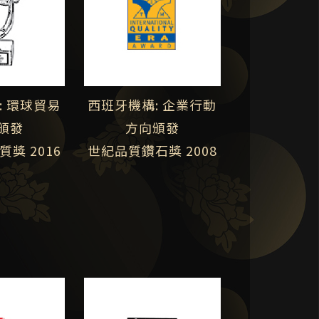
: 環球貿易
西班牙機構: 企業行動
頒發
方向頒發
獎 2016
世紀品質鑽石獎 2008