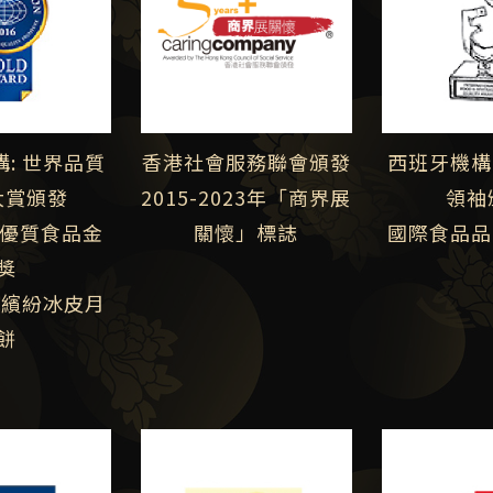
香港社會服務聯會頒發
: 世界品質
西班牙機構
2015-2023年「商界展
大賞頒發
領袖
關懷」標誌
界優質食品金
國際食品品質
獎
彩繽紛冰皮月
餅