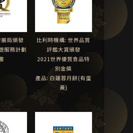
發展局頒發
比利時機構: 世界品質
遊服務計劃
評鑑大賞頒發
書
2021世界優質食品特
別金獎
產品: 白蓮蓉月餅(有蛋
黃)