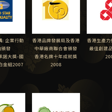
: 企業行動
香港品牌發展局及香港
香港生產力
向頒發
中華廠商聯合會頒發
最佳創建
承諾大獎-國
香港名牌十年成就獎
20
金組2007
2008