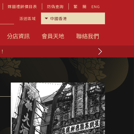
嫁囍禮餅價目表
防偽查詢
繁
簡
ENG
派送區域
分店資訊
會員天地
聯絡我們
啦！