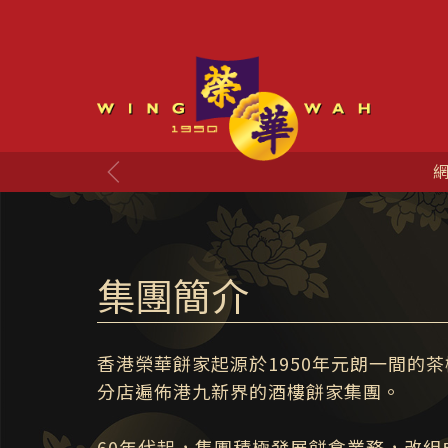
網
集團簡介
香港榮華餅家起源於1950年元朗一間的
分店遍佈港九新界的酒樓餅家集團。
60年代起，集團積極發展餅食業務，改