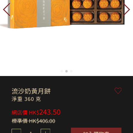
流沙奶黃月餅
淨重 360 克
243.50
網店價 HK$
標準價 HK$406.00