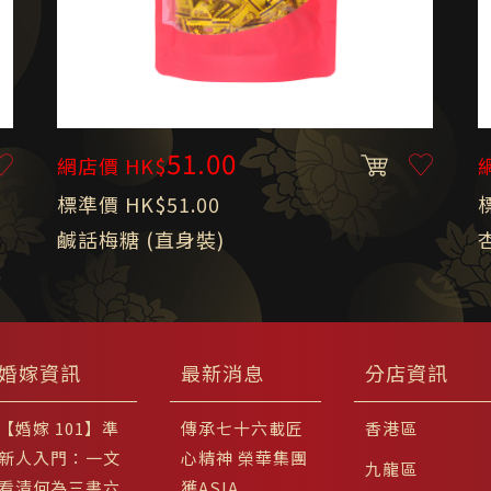
51.00
網店價 HK$
標準價 HK$51.00
鹹話梅糖 (直身裝)
婚嫁資訊
最新消息
分店資訊
【婚嫁 101】準
傳承七十六載匠
香港區
新人入門：一文
心精神 榮華集團
九龍區
看清何為三書六
獲ASIA