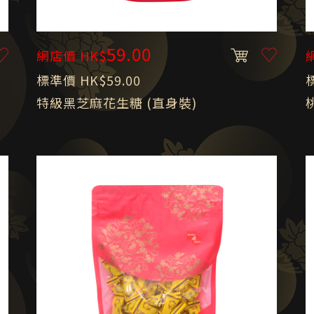
59.00
網店價 HK$
標準價 HK$59.00
特級黑芝麻花生糖 (直身裝)