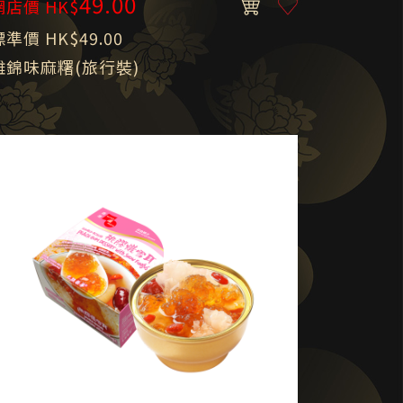
49.00
網店價 HK$
標準價 HK$49.00
雜錦味麻糬(旅行裝)