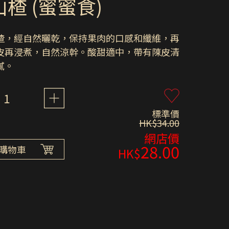
楂 (蜜蜜食)
楂，經自然曬乾，保持果肉的口感和纖維，再
皮再浸煮，自然涼幹。酸甜適中，帶有陳皮清
膩。
1
標準價
HK$34.00
網店價
28.00
購物車
HK$