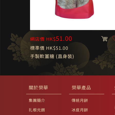
51.00
網店價 HK$
標準價 HK$51.00
手製軟薑糖 (直身裝)
關於榮華
榮華產品
集團簡介
傳統月餅
扎根元朗
冰皮月餅