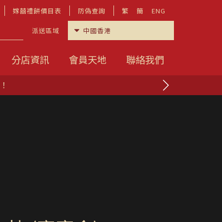
嫁囍禮餅價目表
防偽查詢
繁
簡
ENG
派送區域
分店資訊
會員天地
聯絡我們
rst Mask」全部香港製造，符合美國標準ASTM Level 3。