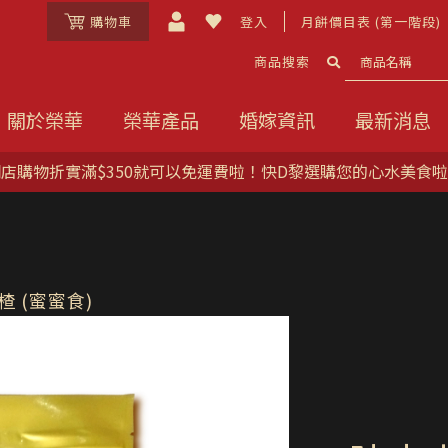
購物車
登入
月餅價目表 (第一階段)
商品搜索
關於榮華
榮華產品
婚嫁資訊
最新消息
「榮華Fi
楂 (蜜蜜食)