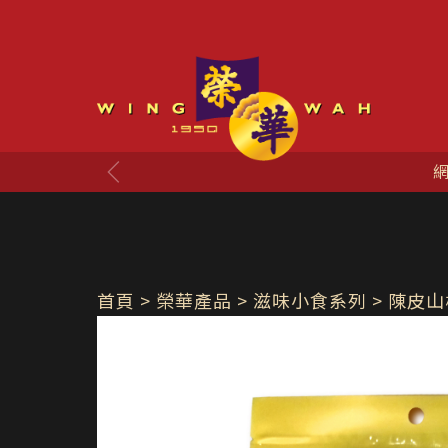
D黎選購您的心水美食啦！
首頁
> 榮華產品 >
滋味小食系列
> 陳皮山