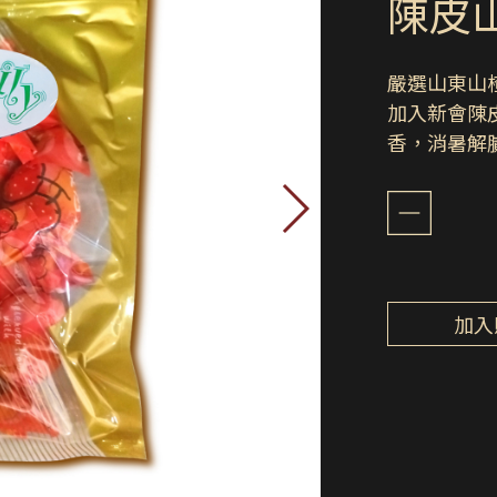
陳皮山
嚴選山東山
加入新會陳
香，消暑解
加入