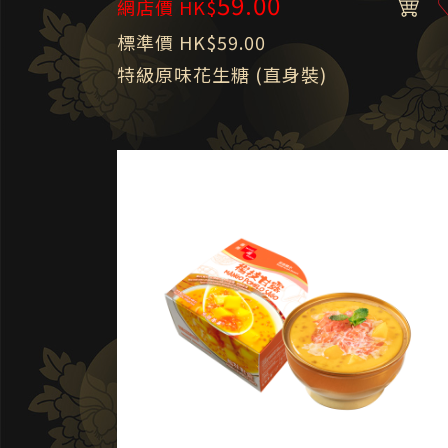
59.00
網店價 HK$
標準價 HK$59.00
特級原味花生糖 (直身裝)