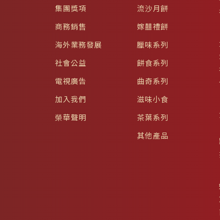
集團獎項
流沙月餅
商務銷售
嫁囍禮餅
海外業務發展
臘味系列
社會公益
餅食系列
電視廣告
曲奇系列
加入我們
滋味小食
榮華聲明
茶葉系列
其他產品