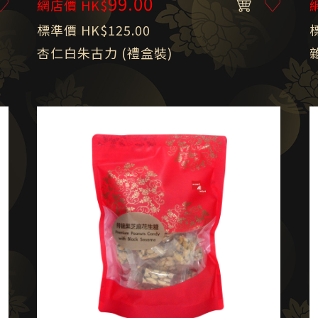
99.00
網店價 HK$
標準價 HK$125.00
杏仁白朱古力 (禮盒裝)