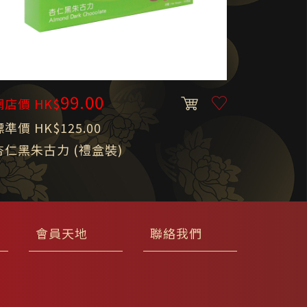
99.00
網店價 HK$
標準價 HK$125.00
杏仁黑朱古力 (禮盒裝)
會員天地
聯絡我們