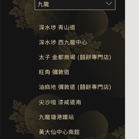
深水埗 青山道
深水埗 西九龍中心
太子 金都商場 (囍餅專門店)
旺角 彌敦道
油麻地 彌敦道 (囍餅專門店)
尖沙咀 漆咸道南
九龍塘港鐵站
黃大仙中心南館