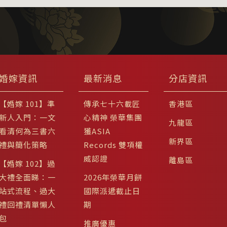
婚嫁資訊
最新消息
分店資訊
【婚嫁 101】準
傳承七十六載匠
香港區
新人入門：一文
心精神 榮華集團
九龍區
看清何為三書六
獲ASIA
新界區
禮與簡化策略
Records 雙項權
威認證
離島區
【婚嫁 102】過
大禮全面睇：一
2026年榮華月餅
站式流程、過大
國際派遞截止日
禮回禮清單懶人
期
包
推廣優惠