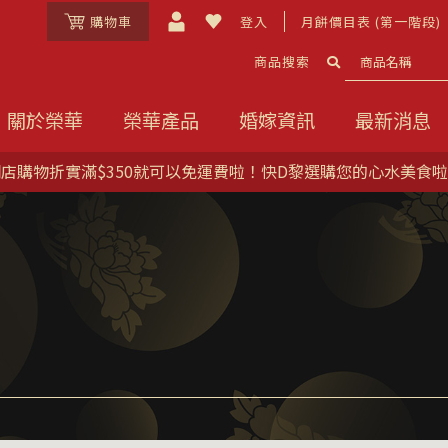
購物車
登入
月餅價目表 (第一階段)
商品搜索
關於榮華
榮華產品
婚嫁資訊
最新消息
店購物折實滿$350就可以免運費啦！快D黎選購您的心水美食