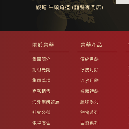
觀塘 牛頭角道 (囍餅專門店)
關於榮華
榮華產品
集團簡介
傳統月餅
扎根元朗
冰皮月餅
集團獎項
流沙月餅
商務銷售
嫁囍禮餅
海外業務發展
臘味系列
社會公益
餅食系列
電視廣告
曲奇系列