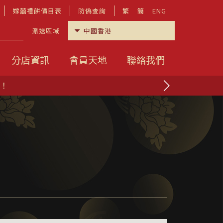
嫁囍禮餅價目表
防偽查詢
繁
簡
ENG
派送區域
分店資訊
會員天地
聯絡我們
啦！