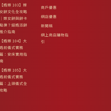
【婚嫁 103】嫁
商戶優惠
女餅文化全攻略
網店優惠
｜嫁女餅與餅卡
點揀？結婚派餅
新聞稿
推介指南
網上商店購物指
【婚嫁 104】大
引
婚前儀式實務
篇：安床實用指
南
【婚嫁 105】大
婚前儀式實務
篇：上頭儀式全
攻略