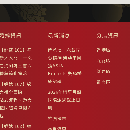
婚嫁資訊
最新消息
分店資訊
【婚嫁 101】準
傳承七十六載匠
香港區
新人入門：一文
心精神 榮華集團
九龍區
看清何為三書六
獲ASIA
新界區
禮與簡化策略
Records 雙項權
威認證
離島區
【婚嫁 102】過
大禮全面睇：一
2026年榮華月餅
站式流程、過大
國際派遞截止日
禮回禮清單懶人
期
包
推廣優惠
【婚嫁 103】嫁
商戶優惠