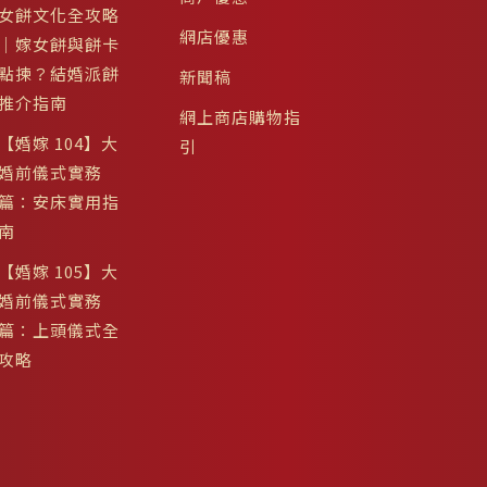
女餅文化全攻略
網店優惠
｜嫁女餅與餅卡
點揀？結婚派餅
新聞稿
推介指南
網上商店購物指
【婚嫁 104】大
引
婚前儀式實務
篇：安床實用指
南
【婚嫁 105】大
婚前儀式實務
篇：上頭儀式全
攻略