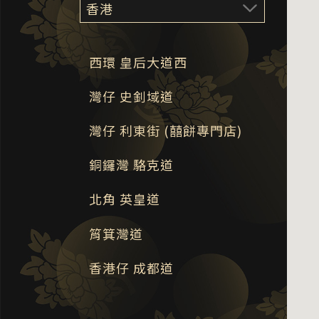
西環 皇后大道西
灣仔 史釗域道
灣仔 利東街 (囍餅專門店)
銅鑼灣 駱克道
北角 英皇道
筲箕灣道
香港仔 成都道