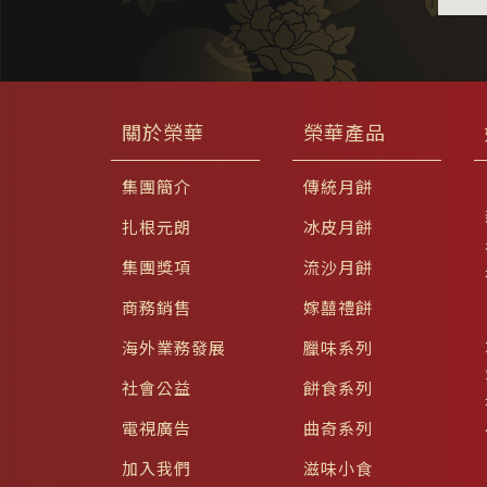
關於榮華
榮華產品
集團簡介
傳統月餅
扎根元朗
冰皮月餅
集團獎項
流沙月餅
商務銷售
嫁囍禮餅
海外業務發展
臘味系列
社會公益
餅食系列
電視廣告
曲奇系列
加入我們
滋味小食