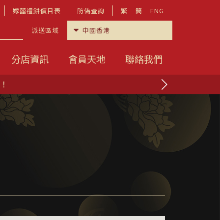
嫁囍禮餅價目表
防偽查詢
繁
簡
ENG
派送區域
分店資訊
會員天地
聯絡我們
啦！