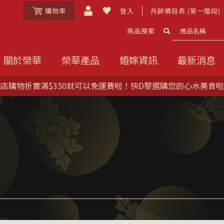
購物車
登入
月餅價目表 (第一階段)
商品搜索
關於榮華
榮華產品
婚嫁資訊
最新消息
店購物折實滿$350就可以免運費啦！快D黎選購您的心水美食