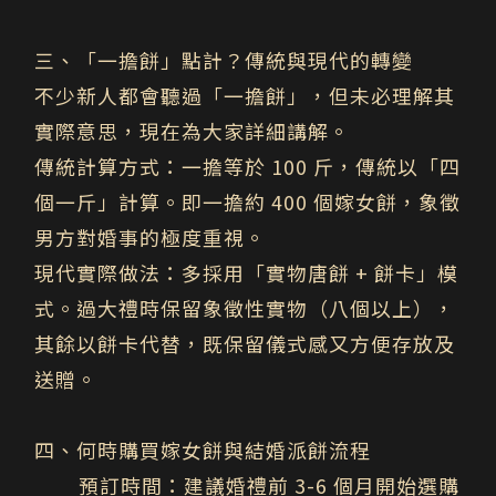
三、「一擔餅」點計？傳統與現代的轉變
不少新人都會聽過「一擔餅」，但未必理解其
實際意思，現在為大家詳細講解。
傳統計算方式：
一擔等於 100 斤，傳統以「四
個一斤」計算。即一擔約
400
個嫁女餅
，象徵
男方對婚事的極度重視。
現代實際做法：
多採用「
實物唐餅 + 餅卡
」模
式。過大禮時保留象徵性實物（八個以上），
其餘以餅卡代替，既保留儀式感又方便存放及
送贈。
四、何時購買嫁女餅與
結婚
派餅流程
預訂時間
：建議婚禮前
3-6
個月
開始選購