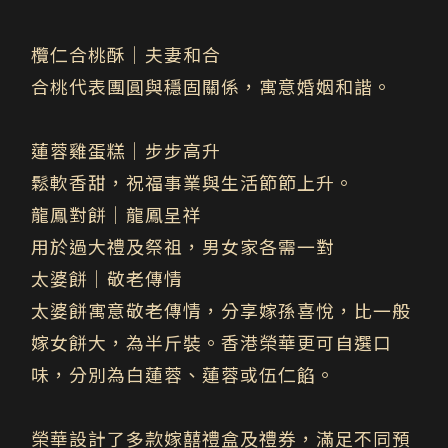
欖仁合桃酥｜夫妻和合
合桃代表團圓與穩固關係，寓意婚姻和諧。
蓮蓉雞蛋糕｜步步高升
鬆軟香甜，祝福事業與生活節節上升。
龍鳳對餅
｜龍鳳呈祥
用於過大禮及祭祖，男女家各需一對
太婆餅｜敬老傳情
太婆餅寓意敬老傳情，分享嫁孫喜悅，比一般
嫁女餅大，為半斤裝。香港榮華更可自選口
味，分別為白蓮蓉、蓮蓉或伍仁餡。
榮華設計了多款嫁囍禮盒及禮券，滿足不同預