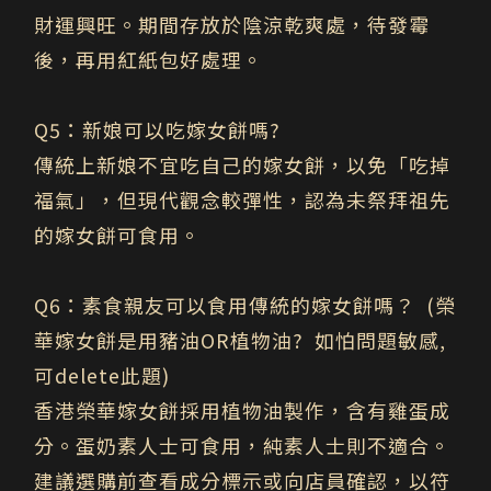
財運興旺。期間存放於陰涼乾爽處，待發霉
後，再用紅紙包好處理。
Q5
：新娘可以吃嫁女餅嗎?
傳統上新娘不宜吃自己的嫁女餅，以免「吃掉
福氣」，但現代觀念較彈性，認為未祭拜祖先
的嫁女餅可食用。
Q6
：素食親友可以食用傳統的嫁女餅嗎？
(榮
華嫁女餅是用豬油OR植物油? 如怕問題敏感,
可delete此題)
香港榮華嫁女餅採用植物油製作，含有雞蛋成
分。蛋奶素人士可食用，純素人士則不適合。
建議選購前查看成分標示或向店員確認，以符