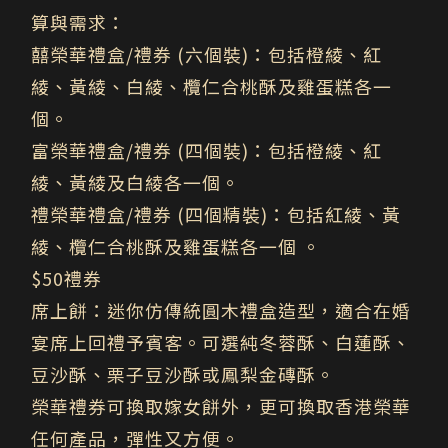
算與需求：
囍榮華禮盒/禮券 (六個裝)
：包括橙綾、紅
綾、黃綾、白綾、欖仁合桃酥及雞蛋糕各一
個。
富榮華禮盒/禮券 (四個裝)
：包括橙綾、紅
綾、黃綾及白綾各一個。
禮榮華禮盒/禮券 (四個精裝)
：包括紅綾、黃
綾、欖仁合桃酥及雞蛋糕各一個 。
$50
禮券
席上餅
：迷你仿傳統圓木禮盒造型，適合在婚
宴席上回禮予賓客。可選純冬蓉酥、白蓮酥、
豆沙酥、栗子豆沙酥或鳳梨金磚酥。
榮華禮券可換取嫁女餅外，更可換取香港榮華
任何產品，彈性又方便。