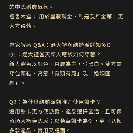
的中式婚慶氣氛。
禮書木盒：
用於盛載聘金、利是及飾金等，更
大方得體。
專家解惑 Q&A：過大禮與結婚派餅知多D
Q1
：過大禮當天新人應該如何穿著？
新人穿著以紅色、喜慶為主，忌黑白。雙方需
穿包頭鞋，寓意「有頭有尾」及「婚姻圓
融」。
Q2
：
為什麼結婚派餅推介使用餅卡？
選用餅卡更方便派發、產品選擇靈活，且可保
留過大禮儀式感；以榮華餅卡為例，更可兌換
多款產品，實用又體面。