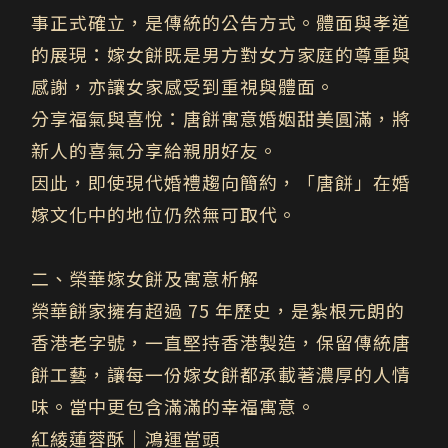
事正式確立，是傳統的公告方式。
體面與孝道
的展現：
嫁女餅既是男方對女方家庭的尊重與
感謝，亦讓女家感受到重視與體面。
分享福氣與喜悅：
唐餅寓意婚姻甜美圓滿，將
新人的喜氣分享給親朋好友。
因此，即使現代婚禮趨向簡約，「唐餅」在婚
嫁文化中的地位仍然無可取代。
二、榮華嫁女餅及寓意析解
榮華餅家
擁有超過 75 年歷史，是紮根元朗的
香港老字號，一直堅持
香港製造
，保留傳統唐
餅工藝，讓每一份嫁女餅都承載著濃厚的人情
味。當中更包含滿滿的幸福寓意。
紅綾蓮蓉酥｜鴻運當頭