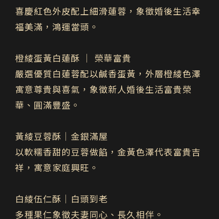
喜慶紅色外皮配上細滑蓮蓉，象徵婚後生活幸
福美滿，鴻運當頭。
橙綾蛋黃白蓮酥 ｜ 榮華富貴
嚴選優質白蓮蓉配以鹹香蛋黃，外層橙綾色澤
寓意尊貴與喜氣，象徵新人婚後生活富貴榮
華、圓滿豐盛。
黃綾豆蓉酥｜金銀滿屋
以軟糯香甜的豆蓉做餡，金黃色澤代表富貴吉
祥，寓意家庭興旺。
白綾伍仁酥｜白頭到老
多種果仁象徵夫妻同心、長久相伴。