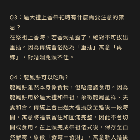
Q3
：過大禮上香祭祀時有什麼需要注意的禁
忌？
在祭祖上香時，若香燭插歪了，
絕對不可拔出
重插
。因為傳統習俗認為「重插」寓意「再
嫁」，對婚姻兆頭不佳。
Q4
：龍鳳餅可以吃嗎?
龍鳳餅雖然本身係食物，但唔建議食用。因為
龍鳳餅用於過大禮和祭祖，象徵龍鳳呈祥、夫
妻和合。傳統上會由過大禮擺放至婚後一段時
間，寓意將福氣留住和圓滿完整，因此不會切
開或食用。在上頭完成祭祖儀式後，保存至自
然發霉，象徵「發霉＝發財」，寓意新人婚後