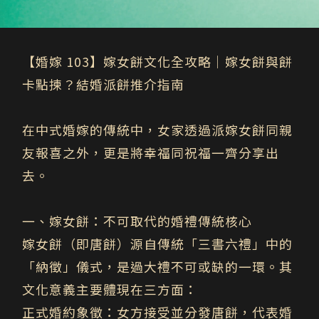
【婚嫁 103】嫁女餅文化全攻略｜嫁女餅與餅
卡點揀？結婚派餅推介指南
在中式婚嫁的傳統中，女家透過派嫁女餅同親
友報喜之外，更是將幸福同祝福一齊分享出
去。
一、嫁女餅：不可取代的婚禮傳統核心
嫁女餅（即唐餅）源自傳統「三書六禮」中的
「納徵」儀式，是過大禮不可或缺的一環。其
文化意義主要體現在三方面：
正式婚約象徵：
女方接受並分發唐餅，代表婚