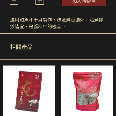
1
加入購物車
選用鮑魚和干貝製作，味道鮮香濃郁，沾煮拌
炒皆宜，是醬料中的極品。
相關產品