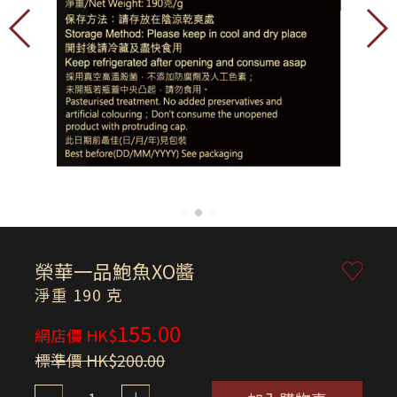
榮華一品鮑魚XO醬
淨重 190 克
155.00
網店價 HK$
標準價 HK$200.00