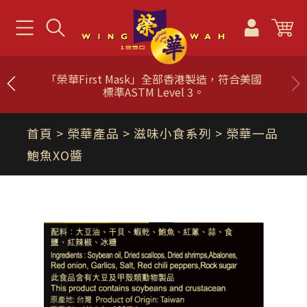
「榮華First Mask」全部香港製造，符合美國
標準ASTM Level 3。
首頁
> 榮華產品 >
滋味小食系列
> 榮華一品
鮑魚XO醬