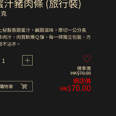
汁豬肉條 (旅行裝)
 克
上秘製香甜蜜汁，鹹甜滋味，厚切一公分長
多肉汁，肉質軟嫩Ｑ彈，每一條獨立包裝，方
而不沾手。
1
標準價
HK$70.00
網店價
70.00
購物車
HK$