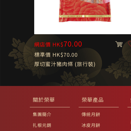
70.00
網店價 HK$
標準價 HK$70.00
厚切蜜汁豬肉條 (旅行裝)
關於榮華
榮華產品
集團簡介
傳統月餅
扎根元朗
冰皮月餅