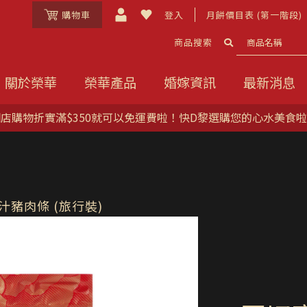
購物車
登入
月餅價目表 (第一階段)
商品搜索
關於榮華
榮華產品
婚嫁資訊
最新消息
可以免運費啦！快D黎選購您的心水美食啦！
汁豬肉條 (旅行裝)