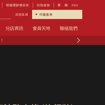
嫁囍禮餅價目表
防偽查詢
繁
簡
ENG
派送區域
分店資訊
會員天地
聯絡我們