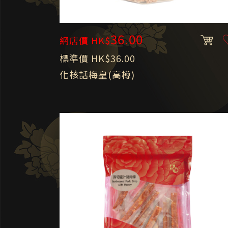
36.00
網店價 HK$
標準價 HK$36.00
化核話梅皇(高樽)