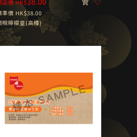
38.00
網店價 HK$
標準價 HK$38.00
順喉檸檬皇(高樽)