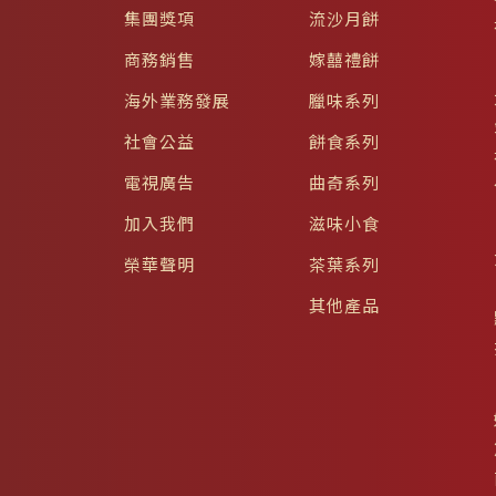
集團獎項
流沙月餅
商務銷售
嫁囍禮餅
海外業務發展
臘味系列
社會公益
餅食系列
電視廣告
曲奇系列
加入我們
滋味小食
榮華聲明
茶葉系列
其他產品