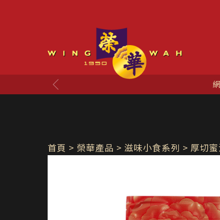
網店購物折實滿$350就
首頁
> 榮華產品 >
滋味小食系列
> 厚切蜜