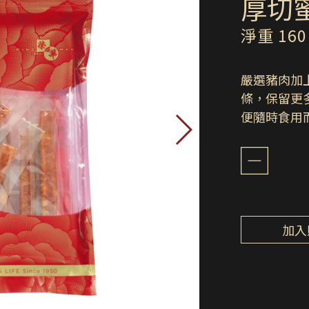
厚切蜜
淨重 160
嚴選豬肉加
條，保留更
便隨時食用
加入