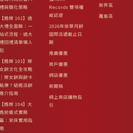
新界區
禮與簡化策略
Records 雙項權
威認證
離島區
【婚嫁 102】過
大禮全面睇：一
2026年榮華月餅
站式流程、過大
國際派遞截止日
禮回禮清單懶人
期
包
推廣優惠
【婚嫁 103】嫁
商戶優惠
女餅文化全攻略
網店優惠
｜嫁女餅與餅卡
點揀？結婚派餅
新聞稿
推介指南
網上商店購物指
【婚嫁 104】大
引
婚前儀式實務
篇：安床實用指
南