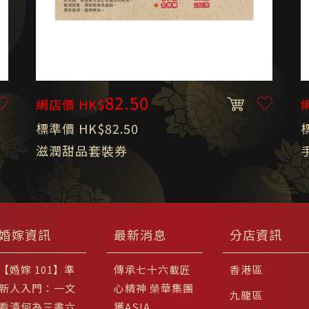
82.50
網店價 HK$
標準價 HK$82.50
滋潤甜品套裝券
婚嫁資訊
最新消息
分店資訊
【婚嫁 101】準
傳承七十六載匠
香港區
新人入門：一文
心精神 榮華集團
九龍區
看清何為三書六
獲ASIA