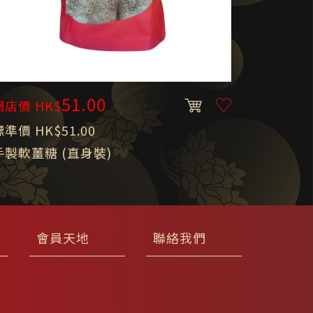
51.00
網店價 HK$
標準價 HK$51.00
手製軟薑糖 (直身裝)
會員天地
聯絡我們