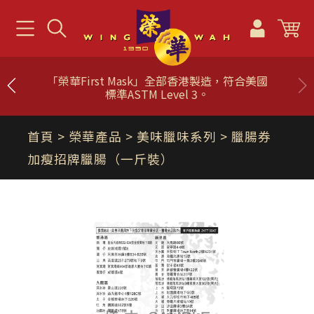
「榮華First Mask」全部香港製造，符合美國
標準ASTM Level 3。
首頁
> 榮華產品 >
美味臘味系列
> 臘腸券
加瘦招牌臘腸（一斤裝）