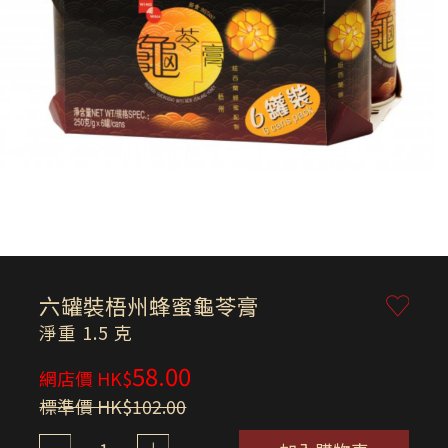
六罐裝梧州蜂蜜龜苓膏
淨重 1.5 克
58.00
網店價 HK$
標準價 HK$102.00