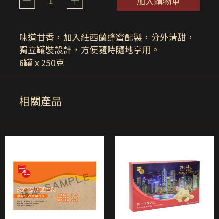
1
加入購物車
味道甘香，加入紐西蘭蜂蜜配製，分外清甜，
獨立罐裝設計，方便隨時隨地享用。
6罐 x 250克
相關產品