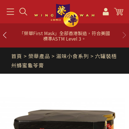
「榮華First Mask」全部香港製造，符合美國
標準ASTM Level 3。
首頁
> 榮華產品 >
滋味小食系列
> 六罐裝梧
州蜂蜜龜苓膏