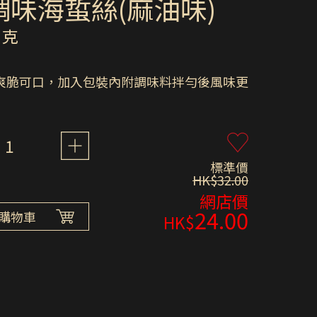
調味海蜇絲(麻油味)
 克
爽脆可口，加入包裝內附調味料拌勻後風味更
1
標準價
HK$32.00
網店價
24.00
購物車
HK$