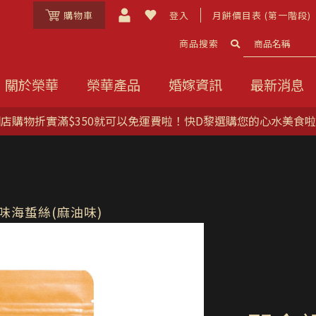
購物車
登入
月餅價目表 (第一階段)
商品搜索
關於榮華
榮華產品
婚嫁資訊
最新消息
「榮華First Mask」全部
味海蜇絲(麻油味)