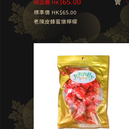
65.00
網店價 HK$
標準價 HK$65.00
老陳皮蜂蜜燉檸檬