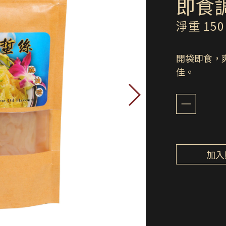
即食
淨重 150
開袋即食，
佳。
加入