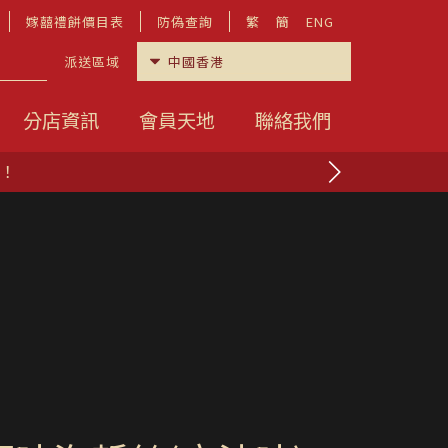
嫁囍禮餅價目表
防偽查詢
繁
簡
ENG
派送區域
分店資訊
會員天地
聯絡我們
香港製造，符合美國標準ASTM Level 3。