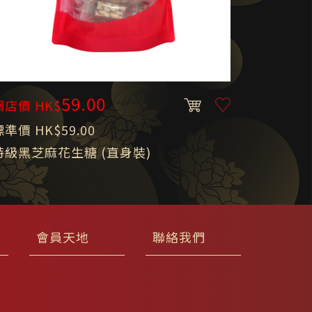
59.00
網店價 HK$
標準價 HK$59.00
特級黑芝麻花生糖 (直身裝)
會員天地
聯絡我們