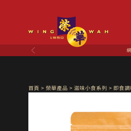
食啦！
首頁
> 榮華產品 >
滋味小食系列
> 即食調