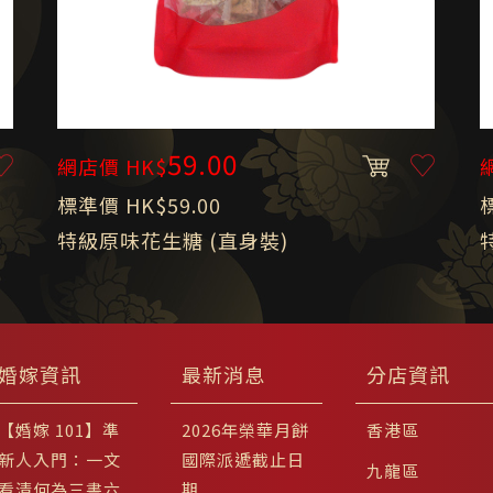
59.00
網店價 HK$
標準價 HK$59.00
特級原味花生糖 (直身裝)
婚嫁資訊
最新消息
分店資訊
【婚嫁 101】準
2026年榮華月餅
香港區
新人入門：一文
國際派遞截止日
九龍區
看清何為三書六
期