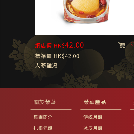
42.00
網店價 HK$
標準價 HK$42.00
人蔘雞湯
關於榮華
榮華產品
集團簡介
傳統月餅
扎根元朗
冰皮月餅