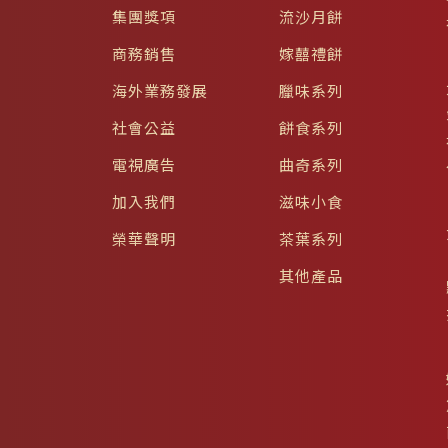
集團獎項
流沙月餅
商務銷售
嫁囍禮餅
海外業務發展
臘味系列
社會公益
餅食系列
電視廣告
曲奇系列
加入我們
滋味小食
榮華聲明
茶葉系列
其他產品