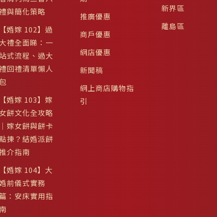
新界區
禮與簡化策略
推廣優惠
離島區
【婚嫁 102】過
商戶優惠
大禮全面睇：一
網店優惠
站式流程、過大
禮回禮清單懶人
新聞稿
包
網上商店購物指
【婚嫁 103】嫁
引
女餅文化全攻略
｜嫁女餅與餅卡
點揀？結婚派餅
推介指南
【婚嫁 104】大
婚前儀式實務
篇：安床實用指
南